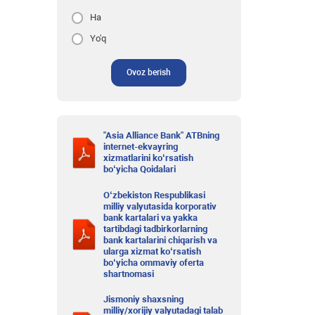
Ha
Yo'q
Ovoz berish
"Asia Alliance Bank" ATBning
internet-ekvayring
xizmatlarini ko‘rsatish
bo‘yicha Qoidalari
O‘zbekiston Respublikasi
milliy valyutasida korporativ
bank kartalari va yakka
tartibdagi tadbirkorlarning
bank kartalarini chiqarish va
ularga xizmat ko‘rsatish
bo‘yicha ommaviy oferta
shartnomasi
Jismoniy shaxsning
milliy/xorijiy valyutadagi talab