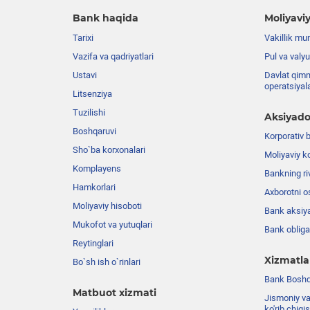
Bank haqida
Moliyaviy
Tarixi
Vakillik mu
Vazifa va qadriyatlari
Pul va valyu
Ustavi
Davlat qimm
operatsiyal
Litsenziya
Tuzilishi
Aksiyado
Boshqaruvi
Korporativ 
Sho`ba korxonalari
Moliyaviy k
Komplayens
Bankning riv
Hamkorlari
Axborotni o
Moliyaviy hisoboti
Bank aksiya
Mukofot va yutuqlari
Bank obligat
Reytinglari
Xizmatla
Bo`sh ish o`rinlari
Bank Boshqa
Matbuot xizmati
Jismoniy va
ko'rib chiqi