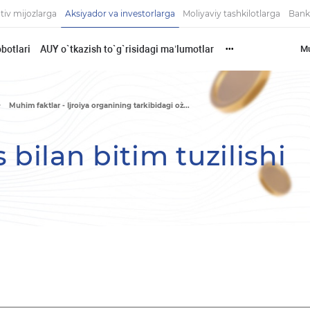
tiv mijozlarga
Aksiyador va investorlarga
Moliyaviy tashkilotlarga
Bank
botlari
AUY o`tkazish to`g`risidagi ma’lumotlar
Mu
•••
Muhim faktlar - Ijroiya organining tarkibidagi o`z...
 bilan bitim tuzilishi