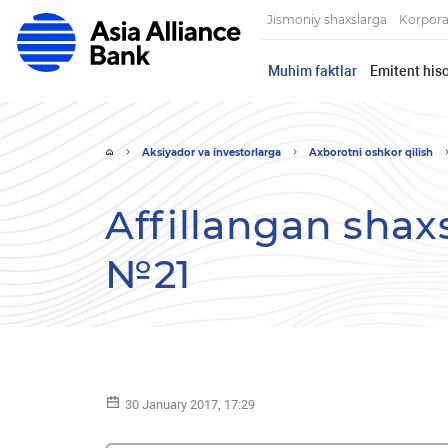
Jismoniy shaxslarga
Korpora
Muhim faktlar
Emitent hiso
Aksiyador va investorlarga
Axborotni oshkor qilish
Affillangan shaxs
№21
30 January 2017, 17:29