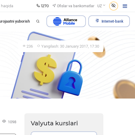
1270
Ofislar va bankomatlar
 haqida
UZ
rojaatni yuborish
Internet-bank
236
Yangilash: 30 January 2017, 17:30
1098
Valyuta kurslari