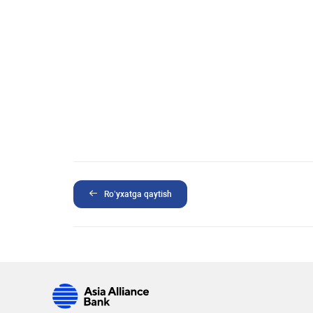
Ro’yxatga qaytish