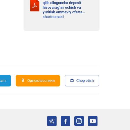
qilib olinguncha deposit
hisovarag’ini ochish va
yuritish ommaviy oferta -
shartnomasi
ram
Одноклассники
Chop etish