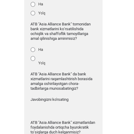
Ha
Yo'q
ATB "Asia Alliance Bank" tomonidan
bank xizmatlarini ko‘rsatilishida
ochiqlik va shaffoflik tamoyillariga
amal qilinishiga aminmisiz?
Ha
Yo'q
ATB "Asia Alliance Bank" da bank
xizmatlarini raqamlashtirish borasida
amalga oshirilayotgan chora-
tadbirlarga munosabatingiz?
Javobingizni ko'rsating
ATB "Asia Alliance Bank" xizmatlaridan
foydalanishda ortiqcha byurokratik
to‘siqlarga duch kelganmisiz?