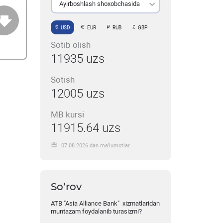
Ayirboshlash shoxobchasida
USD
EUR
RUB
GBP
Sotib olish
11935 uzs
Sotish
12005 uzs
MB kursi
11915.64 uzs
07.08.2026 dan ma’lumotlar
So’rov
ATB "Asia Alliance Bank" xizmatlaridan
muntazam foydalanib turasizmi?