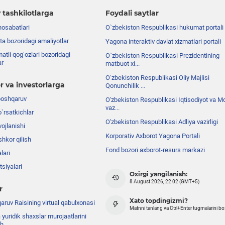
 tashkilotlarga
Foydali saytlar
nosabatlari
O`zbekiston Respublikasi hukumat portali
ta bozoridagi amaliyotlar
Yagona interaktiv davlat xizmatlari portali
atli qog‘ozlari bozoridagi
O`zbekiston Respublikasi Prezidentining
ar
matbuot xi...
Oʼzbekiston Respublikasi Oliy Majlisi
r va investorlarga
Qonunchilik ...
boshqaruv
O'zbekiston Respublikasi Iqtisodiyot va Mo
vaz...
o`rsatkichlar
O'zbekiston Respublikasi Adliya vazirligi
ojlanishi
Korporativ Axborot Yagona Portali
shkor qilish
Fond bozori axborot-resurs markazi
lari
siyalari
Oxirgi yangilanish:
8 August 2026, 22:02 (GMT+5)
r
Xato topdingizmi?
ruv Raisining virtual qabulxonasi
Matnni tanlang va Ctrl+Enter tugmalarini b
 yuridik shaxslar murojaatlarini
sh