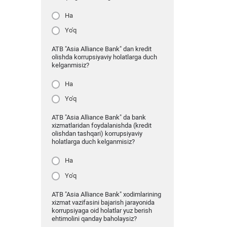
Ha
Yo'q
ATB "Asia Alliance Bank" dan kredit
olishda korrupsiyaviy holatlarga duch
kelganmisiz?
Ha
Yo'q
ATB "Asia Alliance Bank" da bank
xizmatlaridan foydalanishda (kredit
olishdan tashqari) korrupsiyaviy
holatlarga duch kelganmisiz?
Ha
Yo'q
ATB "Asia Alliance Bank" xodimlarining
xizmat vazifasini bajarish jarayonida
korrupsiyaga oid holatlar yuz berish
ehtimolini qanday baholaysiz?