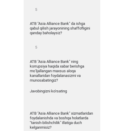
ATB "Asia Alliance Bank" da ishga
qabul qilish jarayonining shaffofligini
qanday baholaysiz?
ATB "Asia Alliance Bank" ning
korrupsiya haqida xabar berishga
mo‘ljallangan maxsus aloqa
kanallaridan foydalanasizmi va
munosabatingiz?
Javobingizni ko'rsating
ATB "Asia Alliance Bank" xizmatlaridan
foydalanishda va boshqa holatlarda
“tanish-bilishchilik” illatiga duch
kelganmisiz?