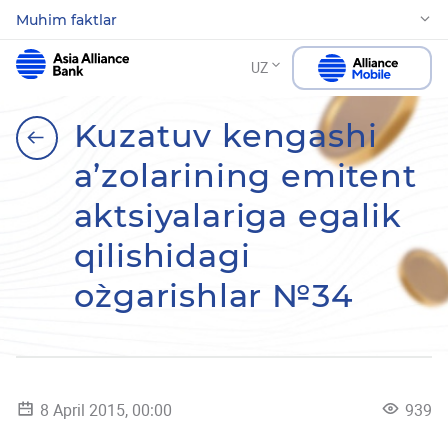
Muhim faktlar
UZ
Kuzatuv kengashi
a’zolarining emitent
aktsiyalariga egalik
qilishidagi
o`zgarishlar №34
8 April 2015, 00:00
939