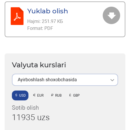
Yuklab olish
Hajmi:
251.97 КБ
Format:
PDF
Valyuta kurslari
Ayirboshlash shoxobchasida
USD
EUR
RUB
GBP
Sotib olish
11935 uzs