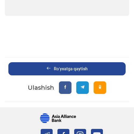
Ro’yxatga qaytish
Ulashish