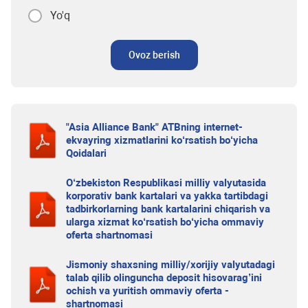
Yo'q
Ovoz berish
"Asia Alliance Bank" ATBning internet-
ekvayring xizmatlarini ko‘rsatish bo‘yicha
Qoidalari
O‘zbekiston Respublikasi milliy valyutasida
korporativ bank kartalari va yakka tartibdagi
tadbirkorlarning bank kartalarini chiqarish va
ularga xizmat ko‘rsatish bo‘yicha ommaviy
oferta shartnomasi
Jismoniy shaxsning milliy/xorijiy valyutadagi
talab qilib olinguncha deposit hisovarag’ini
ochish va yuritish ommaviy oferta -
shartnomasi