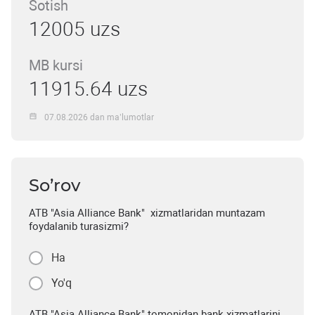
Sotish
12005 uzs
MB kursi
11915.64 uzs
07.08.2026 dan ma’lumotlar
So’rov
ATB "Asia Alliance Bank" xizmatlaridan muntazam
foydalanib turasizmi?
Ha
Yo'q
ATB "Asia Alliance Bank" tomonidan bank xizmatlarini