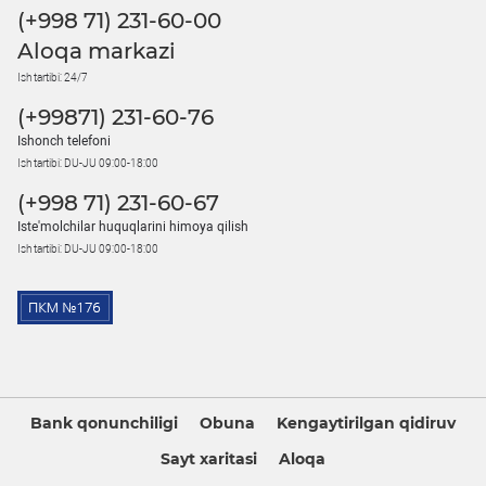
(+998 71) 231-60-00
Aloqa markazi
Ish tartibi: 24/7
(+99871) 231-60-76
Ishonch telefoni
Ish tartibi: DU-JU 09:00-18:00
(+998 71) 231-60-67
Iste'molchilar huquqlarini himoya qilish
Ish tartibi: DU-JU 09:00-18:00
Bank qonunchiligi
Obuna
Kengaytirilgan qidiruv
Sayt xaritasi
Aloqa