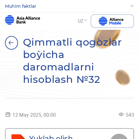
Muhim faktlar
UZ
Qimmatli qog`ozlar
bo`yicha
daromadlarni
hisoblash №32
12 May 2025, 00:00
543
Yuklab olish