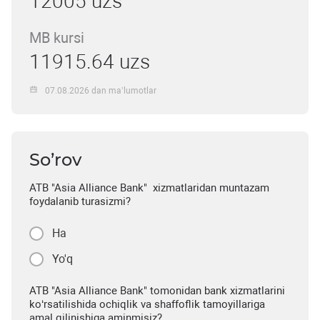
12005 uzs
MB kursi
11915.64 uzs
07.08.2026 dan ma’lumotlar
So’rov
ATB "Asia Alliance Bank" xizmatlaridan muntazam
foydalanib turasizmi?
Ha
Yo'q
ATB "Asia Alliance Bank" tomonidan bank xizmatlarini
ko‘rsatilishida ochiqlik va shaffoflik tamoyillariga
amal qilinishiga aminmisiz?