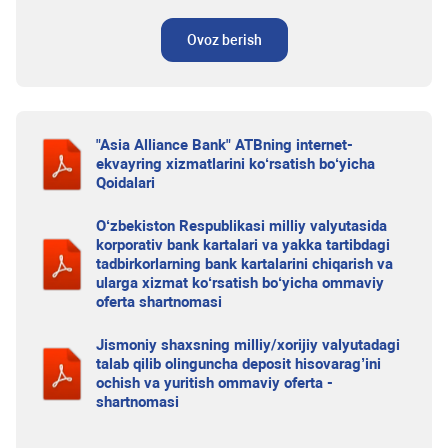
Ovoz berish
"Asia Alliance Bank" ATBning internet-
ekvayring xizmatlarini ko‘rsatish bo‘yicha
Qoidalari
O‘zbekiston Respublikasi milliy valyutasida
korporativ bank kartalari va yakka tartibdagi
tadbirkorlarning bank kartalarini chiqarish va
ularga xizmat ko‘rsatish bo‘yicha ommaviy
oferta shartnomasi
Jismoniy shaxsning milliy/xorijiy valyutadagi
talab qilib olinguncha deposit hisovarag’ini
ochish va yuritish ommaviy oferta -
shartnomasi