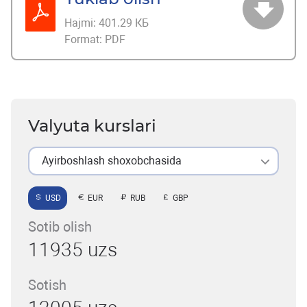
Hajmi:
401.29 КБ
Format:
PDF
Valyuta kurslari
Ayirboshlash shoxobchasida
USD
EUR
RUB
GBP
Sotib olish
11935 uzs
Sotish