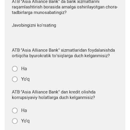
ATB "Asia Alliance Bank" da bank xizmatlarini
raqamlashtirish borasida amalga oshirilayotgan chora-
tadbirlarga munosabatingiz?
Javobingizni ko'rsating
ATB "Asia Alliance Bank" xizmatlaridan foydalanishda
ortiqcha byurokratik to‘siqlarga duch kelganmisiz?
Ha
Yo'q
ATB "Asia Alliance Bank" dan kredit olishda
korrupsiyaviy holatlarga duch kelganmisiz?
Ha
Yo'q