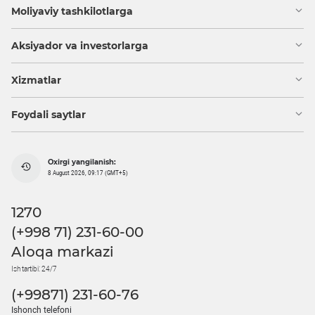
Moliyaviy tashkilotlarga
Aksiyador va investorlarga
Xizmatlar
Foydali saytlar
Oxirgi yangilanish:
8 August 2026, 09:17 (GMT+5)
1270
(+998 71) 231-60-00
Aloqa markazi
Ish tartibi: 24/7
(+99871) 231-60-76
Ishonch telefoni