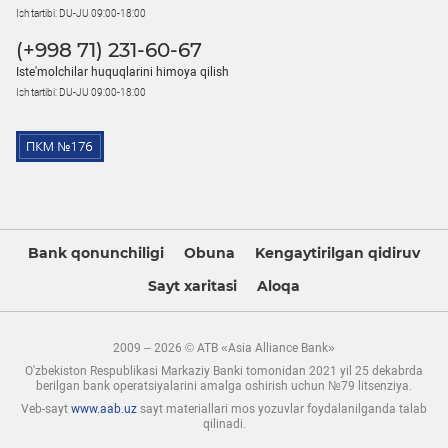
Ish tartibi: DU-JU 09:00-18:00
(+998 71) 231-60-67
Iste'molchilar huquqlarini himoya qilish
Ish tartibi: DU-JU 09:00-18:00
Bank qonunchiligi
Obuna
Kengaytirilgan qidiruv
Sayt xaritasi
Aloqa
2009 – 2026 © ATB «Asia Alliance Bank»
O'zbekiston Respublikasi Markaziy Banki tomonidan 2021 yil 25 dekabrda
berilgan bank operatsiyalarini amalga oshirish uchun №79 litsenziya.
Veb-sayt
www.aab.uz
sayt materiallari mos yozuvlar foydalanilganda talab
qilinadi.