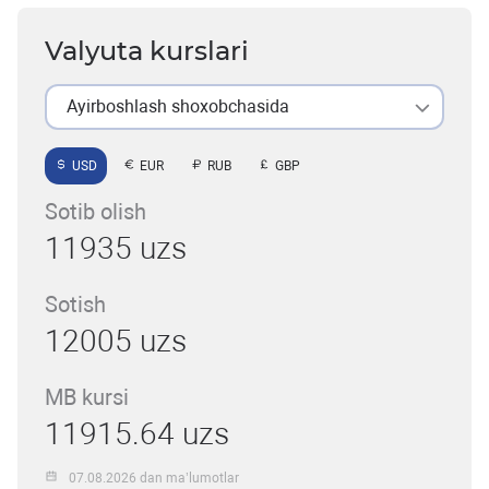
Valyuta kurslari
Ayirboshlash shoxobchasida
USD
EUR
RUB
GBP
Sotib olish
11935 uzs
Sotish
12005 uzs
MB kursi
11915.64 uzs
07.08.2026 dan ma’lumotlar