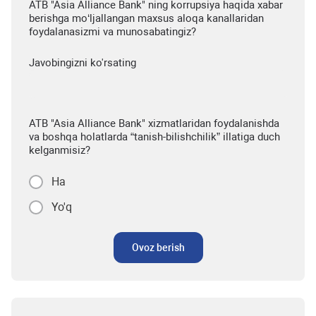
ATB "Asia Alliance Bank" ning korrupsiya haqida xabar
berishga mo‘ljallangan maxsus aloqa kanallaridan
foydalanasizmi va munosabatingiz?
Javobingizni ko'rsating
ATB "Asia Alliance Bank" xizmatlaridan foydalanishda
va boshqa holatlarda “tanish-bilishchilik” illatiga duch
kelganmisiz?
Ha
Yo'q
Ovoz berish