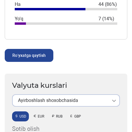
Ha
44 (86%)
Yo'q
7 (14%)
Ro’yxatga qaytish
Valyuta kurslari
Ayirboshlash shoxobchasida
USD
EUR
RUB
GBP
Sotib olish