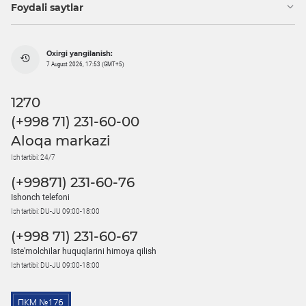
Foydali saytlar
Oxirgi yangilanish:
7 August 2026, 17:53 (GMT+5)
1270
(+998 71) 231-60-00
Aloqa markazi
Ish tartibi: 24/7
(+99871) 231-60-76
Ishonch telefoni
Ish tartibi: DU-JU 09:00-18:00
(+998 71) 231-60-67
Iste'molchilar huquqlarini himoya qilish
Ish tartibi: DU-JU 09:00-18:00