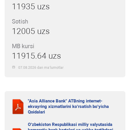
11935 uzs
Sotish
12005 uzs
MB kursi
11915.64 uzs
07.08.2026 dan ma’lumotlar
"Asia Alliance Bank" ATBning internet-
ekvayring xizmatlarini ko‘rsatish bo‘yicha
Qoidalari
O‘zbekiston Respublikasi milliy valyutasida