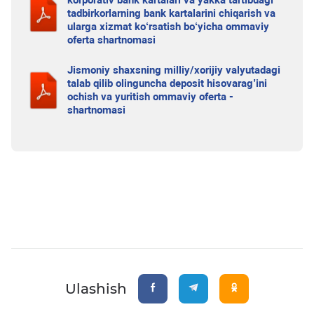
korporativ bank kartalari va yakka tartibdagi
tadbirkorlarning bank kartalarini chiqarish va
ularga xizmat ko‘rsatish bo‘yicha ommaviy
oferta shartnomasi
Jismoniy shaxsning milliy/xorijiy valyutadagi
talab qilib olinguncha deposit hisovarag’ini
ochish va yuritish ommaviy oferta -
shartnomasi
Ulashish