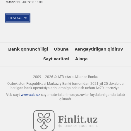
Ish tartibi: DU-JU 09:00-18:00
Bank qonunchiligi
Obuna
Kengaytirilgan qidiruv
Sayt xaritasi
Aloqa
2009 – 2026 © ATB «Asia Alliance Bank»
O'zbekiston Respublikasi Markaziy Banki tomonidan 2021 yil 25 dekabrda
berilgan bank operatsiyalarini amalga oshirish uchun №79 litsenziya.
Veb-sayt
www.aab.uz
sayt materiallari mos yozuvlar foydalanilganda talab
qilinadi.