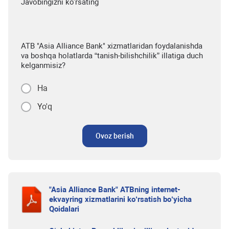
Javobingizni ko'rsating
ATB "Asia Alliance Bank" xizmatlaridan foydalanishda
va boshqa holatlarda “tanish-bilishchilik” illatiga duch
kelganmisiz?
Ha
Yo'q
Ovoz berish
"Asia Alliance Bank" ATBning internet-
ekvayring xizmatlarini ko‘rsatish bo‘yicha
Qoidalari