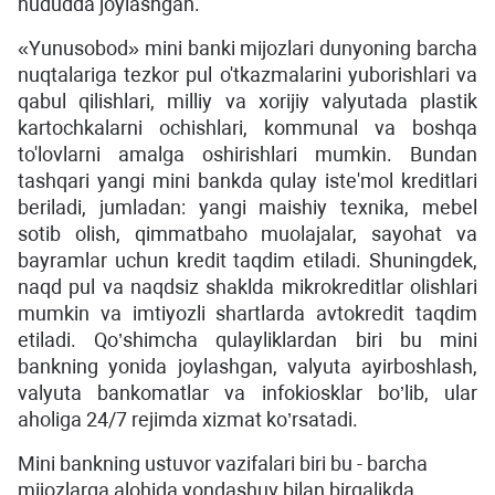
hududda joylashgan.
«Yunusobod» mini banki mijozlari dunyoning barcha
nuqtalariga tezkor pul o'tkazmalarini yuborishlari va
qabul qilishlari, milliy va xorijiy valyutada plastik
kartochkalarni ochishlari, kommunal va boshqa
to'lovlarni amalga oshirishlari mumkin. Bundan
tashqari yangi mini bankda qulay iste'mol kreditlari
beriladi, jumladan: yangi maishiy texnika, mebel
sotib olish, qimmatbaho muolajalar, sayohat va
bayramlar uchun kredit taqdim etiladi. Shuningdek,
naqd pul va naqdsiz shaklda mikrokreditlar olishlari
mumkin va imtiyozli shartlarda avtokredit taqdim
etiladi. Qo’shimcha qulayliklardan biri bu mini
bankning yonida joylashgan, valyuta ayirboshlash,
valyuta bankomatlar va infokiosklar bo’lib, ular
aholiga 24/7 rejimda xizmat ko’rsatadi.
Mini bankning ustuvor vazifalari biri bu - barcha
mijozlarga alohida yondashuv bilan birgalikda