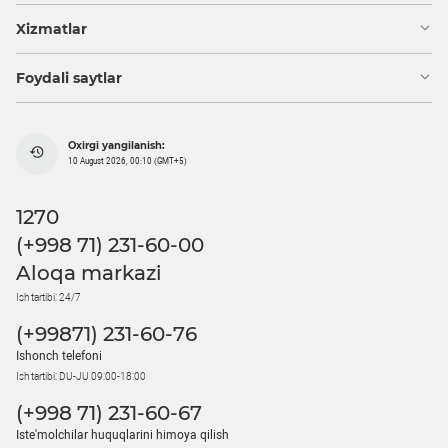
Xizmatlar
Foydali saytlar
Oxirgi yangilanish:
10 August 2026, 00:10 (GMT+5)
1270
(+998 71) 231-60-00
Aloqa markazi
Ish tartibi: 24/7
(+99871) 231-60-76
Ishonch telefoni
Ish tartibi: DU-JU 09:00-18:00
(+998 71) 231-60-67
Iste'molchilar huquqlarini himoya qilish