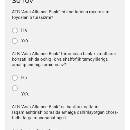
So’rov
ATB "Asia Alliance Bank" xizmatlaridan muntazam
foydalanib turasizmi?
Ha
Yo'q
ATB "Asia Alliance Bank" tomonidan bank xizmatlarini
ko‘rsatilishida ochiqlik va shaffoflik tamoyillariga
amal qilinishiga aminmisiz?
Ha
Yo'q
ATB "Asia Alliance Bank" da bank xizmatlarini
raqamlashtirish borasida amalga oshirilayotgan chora-
tadbirlarga munosabatingiz?