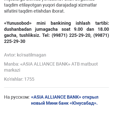
taqdim etilayotgan yuqori darajadagi xizmatlar
sifatini taqdim etishdan iborat.
«Yunusobod» mini bankining ishlash tartibi:
dushanbadan jumagacha soat 9.00 dan 18.00
gacha, tushliksiz. Tel: (99871) 225-29-20, (99871)
225-29-30
Avtor:
ko'rsatilmagan
Manba: «ASIA ALLIANCE BANK» ATB matbuot
markazi
Ko'rishlar: 1755
На русском:
«ASIA ALLIANCE BANK» открыл
новый Мини банк «Юнусабад».