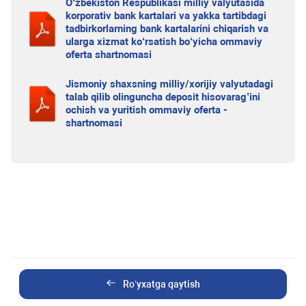
O‘zbekiston Respublikasi milliy valyutasida
korporativ bank kartalari va yakka tartibdagi
tadbirkorlarning bank kartalarini chiqarish va
ularga xizmat ko‘rsatish bo‘yicha ommaviy
oferta shartnomasi
Jismoniy shaxsning milliy/xorijiy valyutadagi
talab qilib olinguncha deposit hisovarag’ini
ochish va yuritish ommaviy oferta -
shartnomasi
Ro’yxatga qaytish