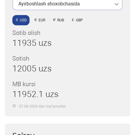
Ayirboshlash shoxobchasida
USD
EUR
RUB
GBP
Sotib olish
11935 uzs
Sotish
12005 uzs
MB kursi
11952.1 uzs
07.08.2026 dan ma’lumotlar