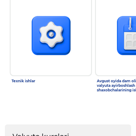
Texnik ishlar
Avgust oyida dam ol
valyuta ayirboshlash
shaxobchalarining is