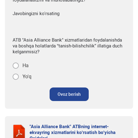
foydalanasizmi va munosabatingiz?
Javobingizni ko'rsating
ATB "Asia Alliance Bank" xizmatlaridan foydalanishda
va boshqa holatlarda “tanish-bilishchilik” illatiga duch
kelganmisiz?
Ha
Yo'q
Ovoz berish
"Asia Alliance Bank" ATBning internet-
ekvayring xizmatlarini ko‘rsatish bo‘yicha