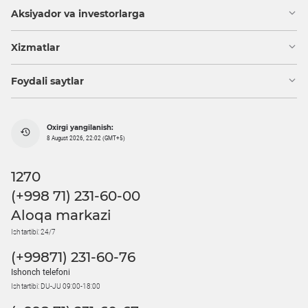
Aksiyador va investorlarga
Xizmatlar
Foydali saytlar
Oxirgi yangilanish:
8 August 2026, 22:02 (GMT+5)
1270
(+998 71) 231-60-00
Aloqa markazi
Ish tartibi: 24/7
(+99871) 231-60-76
Ishonch telefoni
Ish tartibi: DU-JU 09:00-18:00