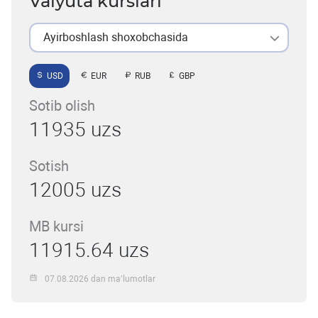
Valyuta kurslari
Ayirboshlash shoxobchasida
USD
EUR
RUB
GBP
Sotib olish
11935 uzs
Sotish
12005 uzs
MB kursi
11915.64 uzs
07.08.2026 dan ma’lumotlar