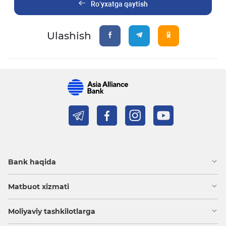
Ro’yxatga qaytish
Ulashish
Bank haqida
Matbuot xizmati
Moliyaviy tashkilotlarga