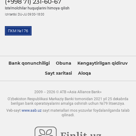
(+998 71) 231-60-67
Iste'molchilar huquqlarini himoya qilish
Ish tartibi: DU-JU 09:00-18:00
Bank qonunchiligi
Obuna
Kengaytirilgan qidiruv
Sayt xaritasi
Aloqa
2009 – 2026 © ATB «Asia Alliance Bank»
O'zbekiston Respublikasi Markaziy Banki tomonidan 2021 yil 25 dekabrda
berilgan bank operatsiyalarini amalga oshirish uchun №79 litsenziya.
Veb-sayt
www.aab.uz
sayt materiallari mos yozuvlar foydalanilganda talab
qilinadi.