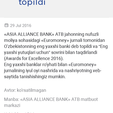
topildi
29 Jul 2016
«ASIA ALLIANCE BANK» ATB jahonning nufuzli
moliya sohasidagi «Euromoney» jurnali tomonidan
O'zbekistonning eng yaxshi banki deb topildi va “Eng
yaxshi yutuqlari uchun” sovrini bilan taqdirlandi
(Awards for Excellence 2016).
Eng yaxshi banklar ro'yhati bilan «Euromoney»
jurnalining iyul oyi nashrida va nashriyotning veb-
saytida tanishishingiz mumkin.
Avtor:
ko'rsatilmagan
Manba: «ASIA ALLIANCE BANK» ATB matbuot
markazi