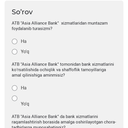
So’rov
ATB "Asia Alliance Bank" xizmatlaridan muntazam
foydalanib turasizmi?
Ha
Yo'q
ATB "Asia Alliance Bank" tomonidan bank xizmatlarini
ko‘rsatilishida ochiqlik va shaffoflik tamoyillariga
amal qilinishiga aminmisiz?
Ha
Yo'q
ATB "Asia Alliance Bank" da bank xizmatlarini
raqamlashtirish borasida amalga oshirilayotgan chora-
tadbirlarga munosabatingiz?