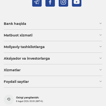
Bank haqida
Matbuot xizmati
Moliyaviy tashkilotlarga
Aksiyador va investorlarga
Xizmatlar
Foydali saytlar
Oxirgi yangilanish:
8 August 2026, 00:00 (GMT+5)