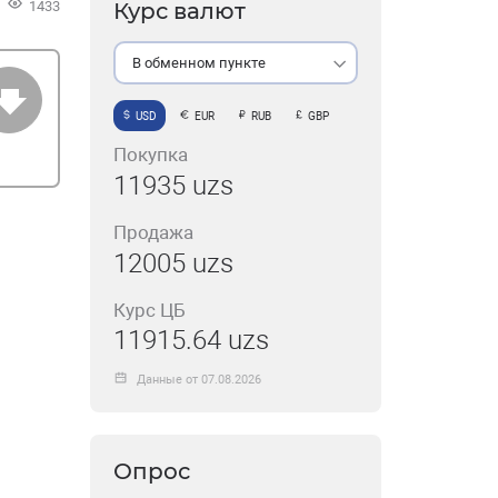
1433
Курс валют
В обменном пункте
USD
EUR
RUB
GBP
Покупка
11935 uzs
Продажа
12005 uzs
Курс ЦБ
11915.64 uzs
Данные от 07.08.2026
Опрос