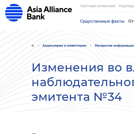
Частным клиентам
Корпор
Существенные факты
От
Акционерам и инвесторам
Раскрытие информаци
Изменения во 
наблюдательног
эмитента №34