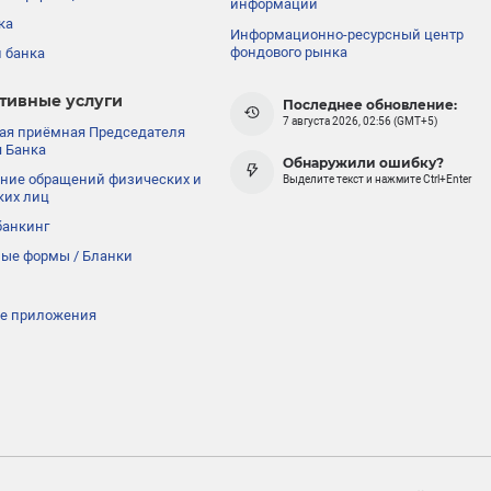
информации
ка
Информационно-ресурсный центр
фондового рынка
 банка
тивные услуги
Последнее обновление:
7 августа 2026, 02:56 (GMT+5)
ая приёмная Председателя
 Банка
Обнаружили ошибку?
ние обращений физических и
Выделите текст и нажмите Ctrl+Enter
ких лиц
банкинг
ые формы / Бланки
е приложения