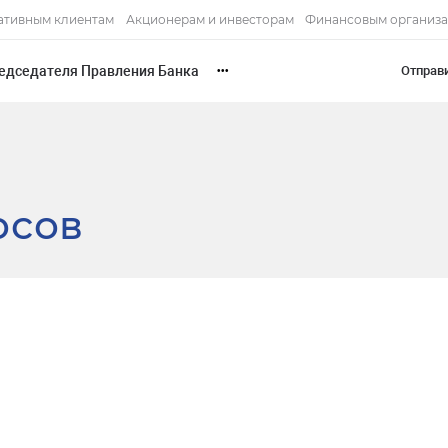
ативным клиентам
Акционерам и инвесторам
Финансовым организ
едседателя Правления Банка
Отправ
•••
осов