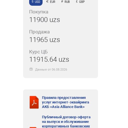
USD
EUR
RUB
GBP
Покупка
11900 uzs
Продажа
11965 uzs
Курс ЦБ
11915.64 uzs
Данные от 06.08.2026
Правила предоставления
услуг интернет-эквайринга
АКБ «Asia Alliance Bank»
Публичный договор-оферта
на выпуск и обслуживание
корпоративных банковских