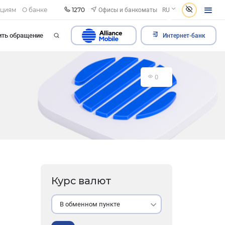
1270
Офисы и банкоматы
ациям
О банке
RU
ить обращение
Интернет-банк
0
Курс валют
В обменном пункте