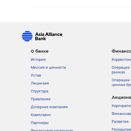
О банке
Финансо
История
Корреспон
Миссия и ценности
Операции 
рынках
Устав
Операции 
Лицензия
ценных бу
Структура
Акционе
Правление
Корпорати
Дочерние компании
Финансовы
Комплаенс
Развитие
Партнеры
Раскрыти
Финансовая отчетность