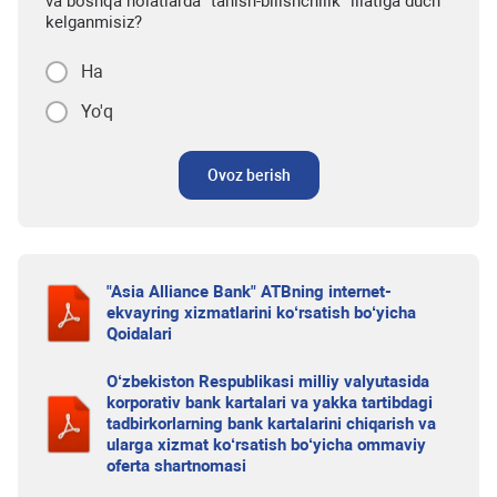
va boshqa holatlarda “tanish-bilishchilik” illatiga duch
kelganmisiz?
Ha
Yo'q
Ovoz berish
"Asia Alliance Bank" ATBning internet-
ekvayring xizmatlarini ko‘rsatish bo‘yicha
Qoidalari
O‘zbekiston Respublikasi milliy valyutasida
korporativ bank kartalari va yakka tartibdagi
tadbirkorlarning bank kartalarini chiqarish va
ularga xizmat ko‘rsatish bo‘yicha ommaviy
oferta shartnomasi