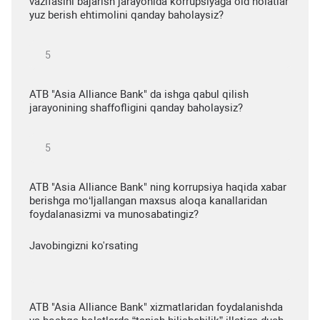
vazifasini bajarish jarayonida korrupsiyaga oid holatlar
yuz berish ehtimolini qanday baholaysiz?
ATB "Asia Alliance Bank" da ishga qabul qilish
jarayonining shaffofligini qanday baholaysiz?
ATB "Asia Alliance Bank" ning korrupsiya haqida xabar
berishga mo‘ljallangan maxsus aloqa kanallaridan
foydalanasizmi va munosabatingiz?
Javobingizni ko'rsating
ATB "Asia Alliance Bank" xizmatlaridan foydalanishda