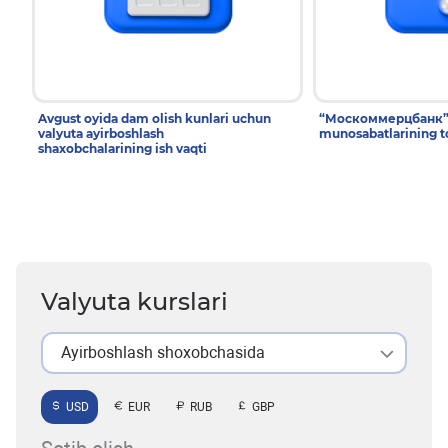
Avgust oyida dam olish kunlari uchun
“Москоммерцбанк” T
valyuta ayirboshlash
munosabatlarining to
shaxobchalarining ish vaqti
Valyuta kurslari
Ayirboshlash shoxobchasida
USD
EUR
RUB
GBP