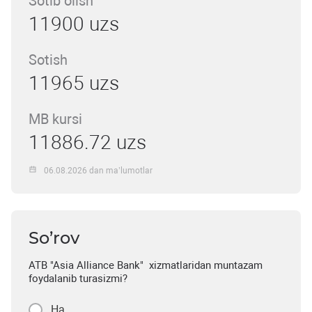
Sotib olish
11900 uzs
Sotish
11965 uzs
MB kursi
11886.72 uzs
06.08.2026 dan ma’lumotlar
So’rov
ATB "Asia Alliance Bank" xizmatlaridan muntazam
foydalanib turasizmi?
Ha