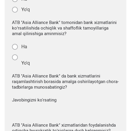
Yo'q
ATB "Asia Alliance Bank" tomonidan bank xizmatlarini
ko‘rsatilishida ochiqlik va shaffoflik tamoyillariga
amal qilinishiga aminmisiz?
Ha
Yo'q
ATB "Asia Alliance Bank" da bank xizmatlarini
raqamlashtirish borasida amalga oshirilayotgan chora-
tadbirlarga munosabatingiz?
Javobingizni ko'rsating
ATB "Asia Alliance Bank" xizmatlaridan foydalanishda
ortiqcha byurokratik to‘siqlarga duch kelganmisiz?