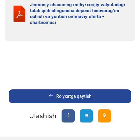
Jismoniy shaxsning milliy/xorijiy valyutadagi
talab qilib olinguncha deposit hisovarag’ini
ochish va yuritish ommaviy oferta -
shartnomasi
Ro’yxatga qaytish
Ulashish