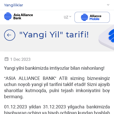
Yangiliklar
UZ
"Yangi Yil" tarifi!
1 Dec 2023
Yangi yilni bankimizda imtiyozlar bilan nishonlang!
“ASIA ALLIANCE BANK” ATB sizning biznesingiz
uchun noyob yangi yil tarifini taklif etadi! Sizni ajoyib
sharoitlar kutmoqda, pulni tejash imkoniyatini boy
bermang.
01.12.2023 yildan 31.12.2023 yilgacha bankimizda
hisobvaraq oching va hisob ochilgan kundan boshlab