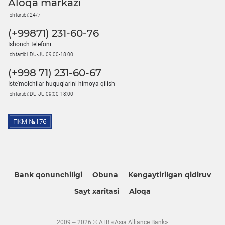
Aloqa markazi
Ish tartibi: 24/7
(+99871) 231-60-76
Ishonch telefoni
Ish tartibi: DU-JU 09:00-18:00
(+998 71) 231-60-67
Iste'molchilar huquqlarini himoya qilish
Ish tartibi: DU-JU 09:00-18:00
Bank qonunchiligi
Obuna
Kengaytirilgan qidiruv
Sayt xaritasi
Aloqa
2009 – 2026 © ATB «Asia Alliance Bank»