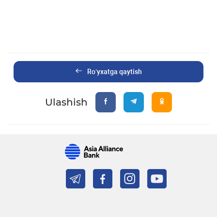
Ro’yxatga qaytish
Ulashish