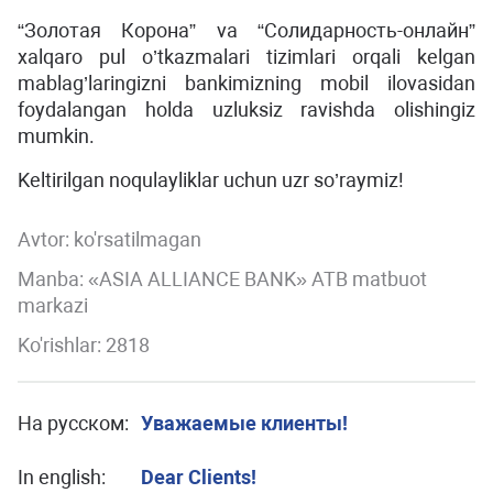
“Золотая Корона” vа “Солидарность-онлайн”
xalqaro pul o’tkazmalari tizimlari orqali kelgan
mablag’laringizni bankimizning mobil ilovasidan
foydalangan holda uzluksiz ravishda olishingiz
mumkin.
Keltirilgan noqulayliklar uchun uzr so’raymiz!
Avtor:
ko'rsatilmagan
Manba: «ASIA ALLIANCE BANK» ATB matbuot
markazi
Ko'rishlar: 2818
На русском:
Уважаемые клиенты!
In english:
Dear Clients!