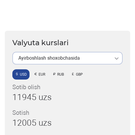
Valyuta kurslari
Ayirboshlash shoxobchasida
USD
EUR
RUB
GBP
Sotib olish
11945 uzs
Sotish
12005 uzs