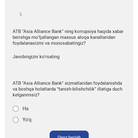
ATB "Asia Alliance Bank" ning korrupsiya haqida xabar
berishga mo‘ljallangan maxsus aloqa kanallaridan
foydalanasizmi va munosabatingiz?
Javobingizni ko'rsating
ATB "Asia Alliance Bank" xizmatlaridan foydalanishda
va boshqa holatlarda “tanish-bilishchilik” illatiga duch
kelganmisiz?
Ha
Yo'q
Ovoz berish