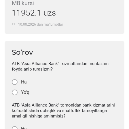
MB kursi
11952.1 uzs
10.08.2026 dan ma’lumotlar
So’rov
ATB "Asia Alliance Bank" xizmatlaridan muntazam
foydalanib turasizmi?
Ha
Yo'q
ATB "Asia Alliance Bank" tomonidan bank xizmatlarini
ko‘rsatilishida ochiqlik va shaffoflik tamoyillariga
amal qilinishiga aminmisiz?
Ha