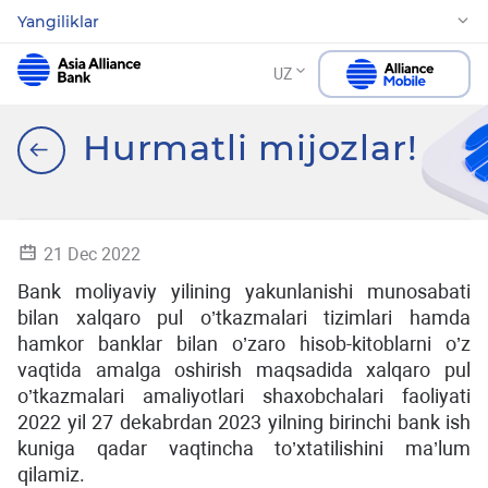
Yangiliklar
UZ
Hurmatli mijozlar!
21 Dec 2022
Bank moliyaviy yilining yakunlanishi munosabati
bilan xalqaro pul o’tkazmalari tizimlari hamda
hamkor banklar bilan o’zaro hisob-kitoblarni o’z
vaqtida amalga oshirish maqsadida xalqaro pul
o’tkazmalari amaliyotlari shaxobchalari faoliyati
2022 yil 27 dekabrdan 2023 yilning birinchi bank ish
kuniga qadar vaqtincha to’xtatilishini ma’lum
qilamiz.