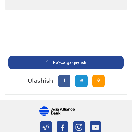
Ro’yxatga qaytish
Ulashish