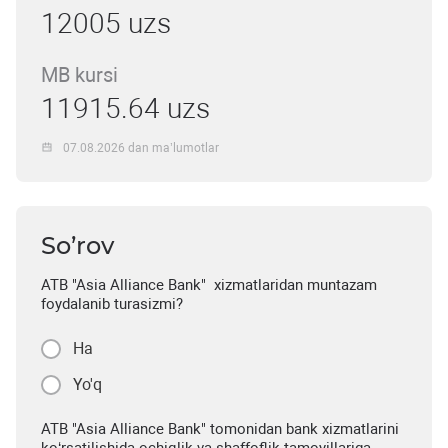
12005 uzs
MB kursi
11915.64 uzs
07.08.2026 dan ma’lumotlar
So’rov
ATB "Asia Alliance Bank" xizmatlaridan muntazam
foydalanib turasizmi?
Ha
Yo'q
ATB "Asia Alliance Bank" tomonidan bank xizmatlarini
ko‘rsatilishida ochiqlik va shaffoflik tamoyillariga