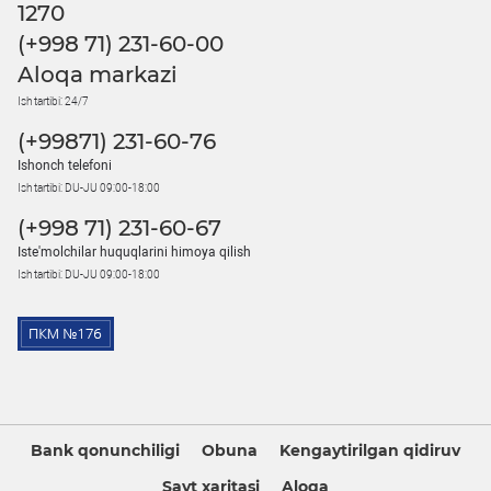
1270
(+998 71) 231-60-00
Aloqa markazi
Ish tartibi: 24/7
(+99871) 231-60-76
Ishonch telefoni
Ish tartibi: DU-JU 09:00-18:00
(+998 71) 231-60-67
Iste'molchilar huquqlarini himoya qilish
Ish tartibi: DU-JU 09:00-18:00
Bank qonunchiligi
Obuna
Kengaytirilgan qidiruv
Sayt xaritasi
Aloqa