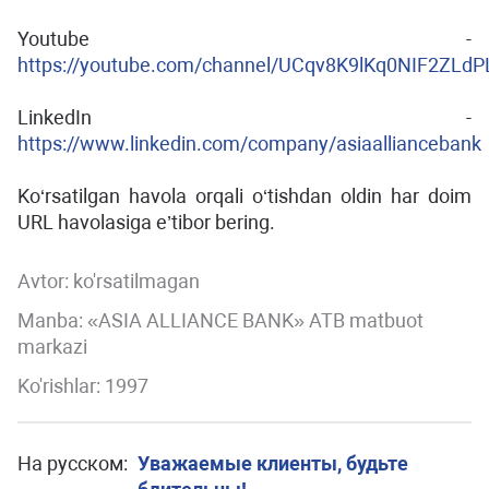
Youtube -
https://youtube.com/channel/UCqv8K9lKq0NIF2ZLd
LinkedIn -
https://www.linkedin.com/company/asiaalliancebank
Ko‘rsatilgan havola orqali o‘tishdan oldin har doim
URL havolasiga e’tibor bering.
Avtor:
ko'rsatilmagan
Manba: «ASIA ALLIANCE BANK» ATB matbuot
markazi
Ko'rishlar: 1997
На русском:
Уважаемые клиенты, будьте