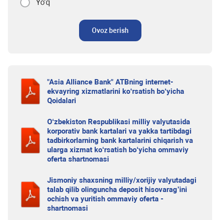
Yo'q
Ovoz berish
"Asia Alliance Bank" ATBning internet-
ekvayring xizmatlarini ko‘rsatish bo‘yicha
Qoidalari
O‘zbekiston Respublikasi milliy valyutasida
korporativ bank kartalari va yakka tartibdagi
tadbirkorlarning bank kartalarini chiqarish va
ularga xizmat ko‘rsatish bo‘yicha ommaviy
oferta shartnomasi
Jismoniy shaxsning milliy/xorijiy valyutadagi
talab qilib olinguncha deposit hisovarag’ini
ochish va yuritish ommaviy oferta -
shartnomasi