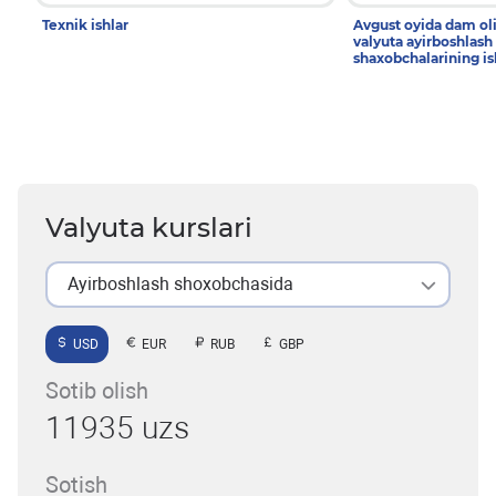
Texnik ishlar
Avgust oyida dam ol
valyuta ayirboshlash
shaxobchalarining is
Valyuta kurslari
Ayirboshlash shoxobchasida
USD
EUR
RUB
GBP
Sotib olish
11935 uzs
Sotish