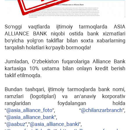
So‘nggi vaqtlarda ijtimoiy tarmoqlarda ASIA
ALLIANCE BANK niqobi ostida bank xizmatlari
bo‘yicha yolg‘on takliflar bilan soxta xabarlarning
tarqalish holatlari ko‘payib bormoqda!
Jumladan, O‘zbekiston fuqarolariga Alliance Bank
kartasiga 10% ustama bilan onlayn kredit berish
taklif etilmoqda.
Bundan tashqari, ijtimoiy tarmoqlarda bank nomi,
ramzlari (logotiplari) va an’anaviy korporativ
ranglaridan foydalangan holda
“
@asia_alliance_foto
”, “
@chilanzarbranch
”,
“
@asia_alliance_bank
”,
“
@aabuz
”,”
@asia_alliance_banki
”,