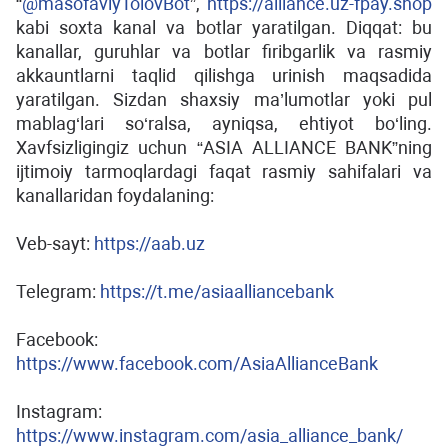
“
@masofaviyTolovBot
”,
https://alliance.uz-fpay.shop
kabi soxta kanal va botlar yaratilgan. Diqqat: bu
kanallar, guruhlar va botlar firibgarlik va rasmiy
akkauntlarni taqlid qilishga urinish maqsadida
yaratilgan. Sizdan shaxsiy ma’lumotlar yoki pul
mablag‘lari so‘ralsa, ayniqsa, ehtiyot bo‘ling.
Xavfsizligingiz uchun “ASIA ALLIANCE BANK”ning
ijtimoiy tarmoqlardagi faqat rasmiy sahifalari va
kanallaridan foydalaning:
Veb-sayt:
https://aab.uz
Telegram:
https://t.me/asiaalliancebank
Facebook:
https://www.facebook.com/AsiaAllianceBank
Instagram:
https://www.instagram.com/asia_alliance_bank/