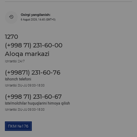
Oxirgi yangilanish:
6 August 2026, 14:40 (GMT+5)
1270
(+998 71) 231-60-00
Aloqa markazi
Ish tartibi: 24/7
(+99871) 231-60-76
Ishonch telefoni
Ish tartibi: DU-JU 09:00-18:00
(+998 71) 231-60-67
Iste'molchilar huquqlarini himoya qilish
Ish tartibi: DU-JU 09:00-18:00