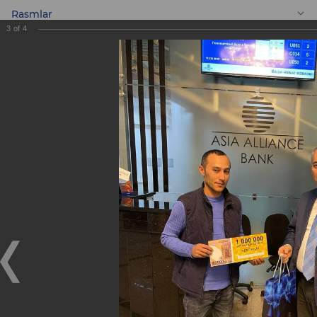
Rasmlar
3
of
4
UZ
«MasterCard» bilan
hamkorlikda
o'tkazilgan
Aksiyaning oltinchi
sovrinli g'oliblari.
«MasterCard» bilan hamkorlikda o'tkazilgan Aksiyaning
oltinchi sovrinli g'oliblari.
28.10.2021