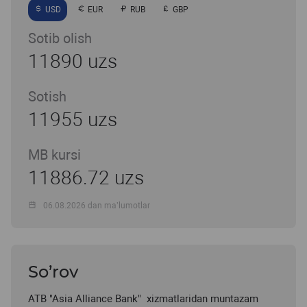
USD
EUR
RUB
GBP
Sotib olish
11890 uzs
Sotish
11955 uzs
MB kursi
11886.72 uzs
06.08.2026 dan ma’lumotlar
So’rov
ATB "Asia Alliance Bank" xizmatlaridan muntazam