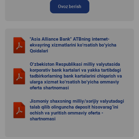
Ovoz berish
"Asia Alliance Bank" ATBning internet-
ekvayring xizmatlarini ko‘rsatish bo‘yicha
Qoidalari
O‘zbekiston Respublikasi milliy valyutasida
korporativ bank kartalari va yakka tartibdagi
tadbirkorlarning bank kartalarini chiqarish va
ularga xizmat ko‘rsatish bo‘yicha ommaviy
oferta shartnomasi
Jismoniy shaxsning milliy/xorijiy valyutadagi
talab qilib olinguncha deposit hisovarag’ini
ochish va yuritish ommaviy oferta -
shartnomasi