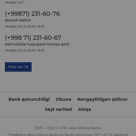
Ish tartibi: 24/7
(+99871) 231-60-76
Ishonch telefoni
Ish tartibi: DU-JU 09:00-18:00
(+998 71) 231-60-67
Iste'molchilar huquqlarini himoya qilish
Ish tartibi: DU-JU 09:00-18:00
Bank qonunchiligi
Obuna
Kengaytirilgan qidiruv
Sayt xaritasi
Aloqa
2009 – 2026 © ATB «Asia Alliance Bank»
O'zbekiston Respublikasi Markaziy Banki tomonidan 2021 yil 25 dekabrda