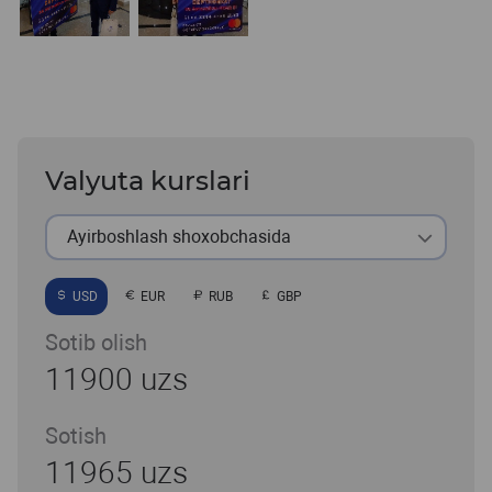
Valyuta kurslari
Ayirboshlash shoxobchasida
USD
EUR
RUB
GBP
Sotib olish
11900 uzs
Sotish
11965 uzs