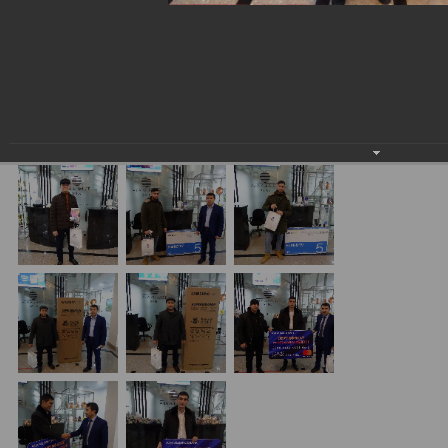
yakuniy sovrinli o'yinining g'oliblari.
11.12.2020