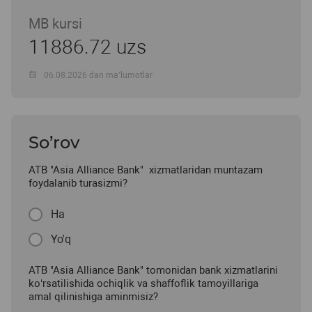
MB kursi
11886.72 uzs
06.08.2026 dan ma’lumotlar
So’rov
ATB "Asia Alliance Bank" xizmatlaridan muntazam
foydalanib turasizmi?
Ha
Yo'q
ATB "Asia Alliance Bank" tomonidan bank xizmatlarini
ko‘rsatilishida ochiqlik va shaffoflik tamoyillariga
amal qilinishiga aminmisiz?