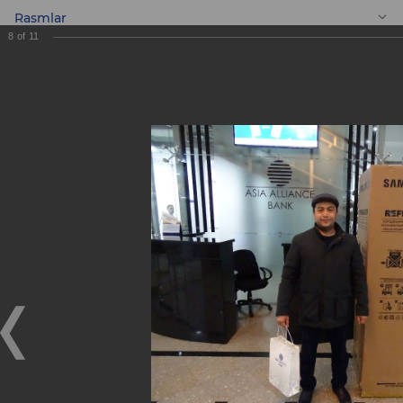
Rasmlar
8
of
11
UZ
«MasterCard» bilan
birgalikda
o'tkazilgan
Aksiyaning yakuniy
sovrinli o'yinining
g'oliblari.
«MasterCard» bilan birgalikda o'tkazilgan Aksiyaning