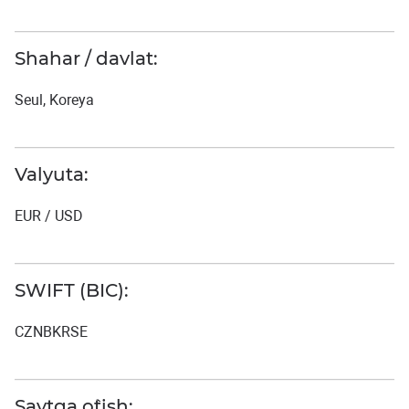
Shahar / davlat:
Seul, Koreya
Valyuta:
EUR / USD
SWIFT (BIC):
CZNBKRSE
Saytga o`tish: