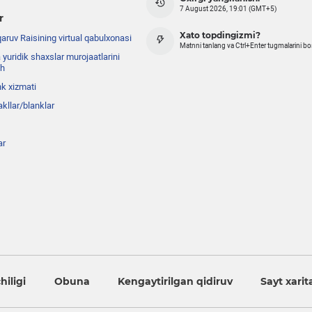
7 August 2026, 19:01 (GMT+5)
r
Xato topdingizmi?
ruv Raisining virtual qabulxonasi
Matnni tanlang va Ctrl+Enter tugmalarini b
 yuridik shaxslar murojaatlarini
sh
nk xizmati
akllar/blanklar
ar
iligi
Obuna
Kengaytirilgan qidiruv
Sayt xarit