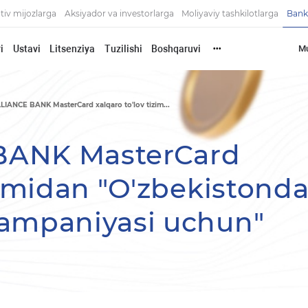
tiv mijozlarga
Aksiyador va investorlarga
Moliyaviy tashkilotlarga
Bank
i
Ustavi
Litsenziya
Tuzilishi
Boshqaruvi
Mu
•••
LIANCE BANK MasterCard xalqaro to'lov tizim...
BANK MasterCard
izimidan "O'zbekistond
kampaniyasi uchun"