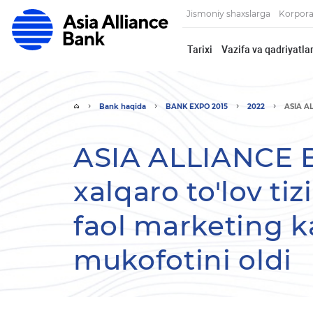
Jismoniy shaxslarga
Korpora
Tarixi
Vazifa va qadriyatlar
Bank haqida
BANK EXPO 2015
2022
ASIA AL
ASIA ALLIANCE 
xalqaro to'lov t
faol marketing 
mukofotini oldi