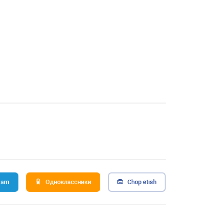
ram
Одноклассники
Chop etish