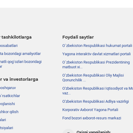
 tashkilotlarga
Foydali saytlar
nosabatlari
O`zbekiston Respublikasi hukumat portali
ta bozoridagi amaliyotlar
Yagona interaktiv davlat xizmatlari portali
atli qog‘ozlari bozoridagi
O`zbekiston Respublikasi Prezidentining
ar
matbuot xi...
Oʼzbekiston Respublikasi Oliy Majlisi
r va investorlarga
Qonunchilik ...
boshqaruv
O'zbekiston Respublikasi Iqtisodiyot va Mo
vaz...
o`rsatkichlar
O'zbekiston Respublikasi Adliya vazirligi
ojlanishi
Korporativ Axborot Yagona Portali
shkor qilish
Fond bozori axborot-resurs markazi
lari
siyalari
Oxirgi yangilanish: