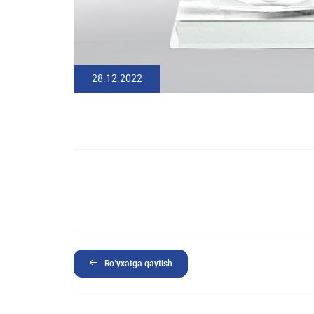
28.12.2022
Ro’yxatga qaytish