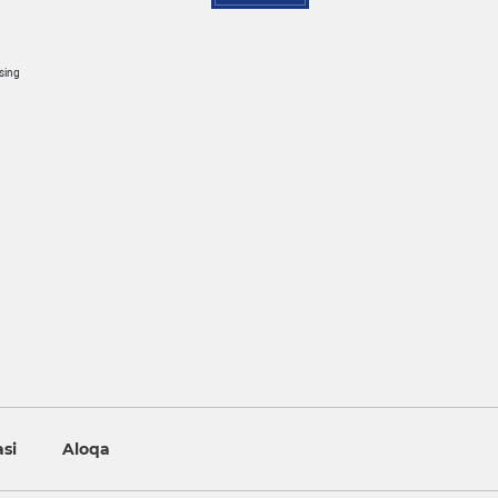
osing
asi
Aloqa