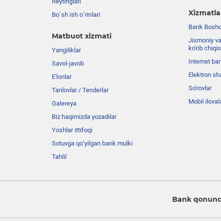
Reytinglari
Xizmatla
Bo`sh ish o`rinlari
Bank Boshqa
Matbuot xizmati
Jismoniy va
ko'rib chiqi
Yangiliklar
Internet ba
Savol-javob
Elektron sh
E'lonlar
So'rovlar
Tanlovlar / Tenderlar
Mobil iloval
Galereya
Biz haqimizda yozadilar
Yoshlar ittifoqi
Sotuvga qo‘yilgan bank mulki
Tahlil
Bank qonunch