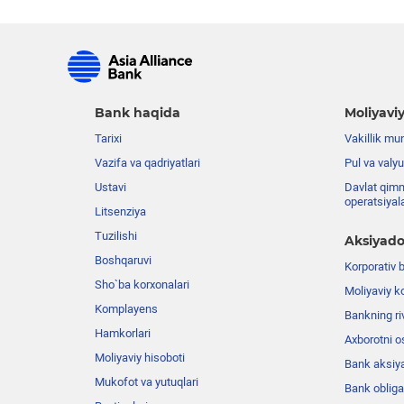
Bank haqida
Moliyaviy
Tarixi
Vakillik mu
Vazifa va qadriyatlari
Pul va valyu
Ustavi
Davlat qimm
operatsiyal
Litsenziya
Tuzilishi
Aksiyado
Boshqaruvi
Korporativ 
Sho`ba korxonalari
Moliyaviy k
Komplayens
Bankning riv
Hamkorlari
Axborotni o
Moliyaviy hisoboti
Bank aksiya
Mukofot va yutuqlari
Bank obligat