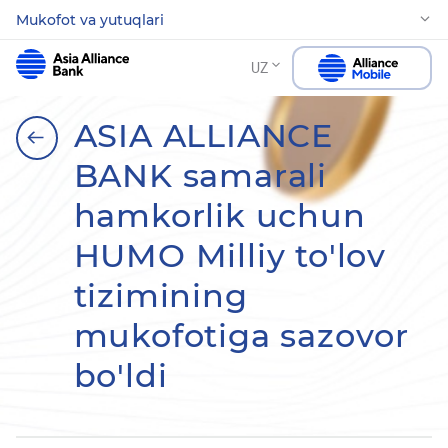
Mukofot va yutuqlari
UZ
ASIA ALLIANCE
BANK samarali
hamkorlik uchun
HUMO Milliy to'lov
tizimining
mukofotiga sazovor
bo'ldi