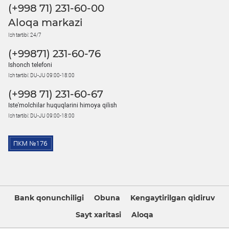
(+998 71) 231-60-00
Aloqa markazi
Ish tartibi: 24/7
(+99871) 231-60-76
Ishonch telefoni
Ish tartibi: DU-JU 09:00-18:00
(+998 71) 231-60-67
Iste'molchilar huquqlarini himoya qilish
Ish tartibi: DU-JU 09:00-18:00
Bank qonunchiligi
Obuna
Kengaytirilgan qidiruv
Sayt xaritasi
Aloqa