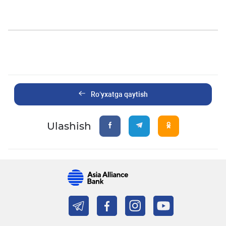
Ro’yxatga qaytish
Ulashish