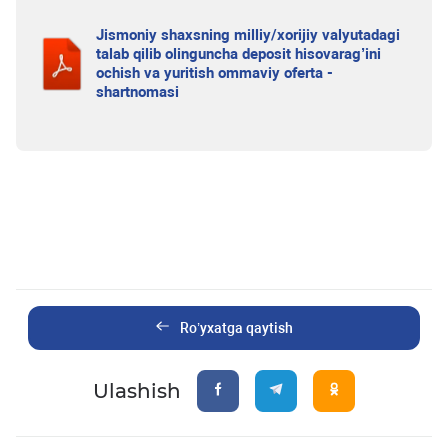
Jismoniy shaxsning milliy/xorijiy valyutadagi
talab qilib olinguncha deposit hisovarag’ini
ochish va yuritish ommaviy oferta -
shartnomasi
Ro’yxatga qaytish
Ulashish