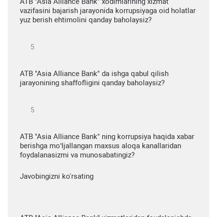
ATB "Asia Alliance Bank" xodimlarining xizmat
vazifasini bajarish jarayonida korrupsiyaga oid holatlar
yuz berish ehtimolini qanday baholaysiz?
ATB "Asia Alliance Bank" da ishga qabul qilish
jarayonining shaffofligini qanday baholaysiz?
ATB "Asia Alliance Bank" ning korrupsiya haqida xabar
berishga mo‘ljallangan maxsus aloqa kanallaridan
foydalanasizmi va munosabatingiz?
Javobingizni ko'rsating