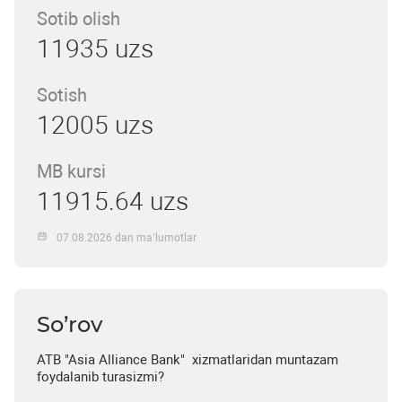
Sotib olish
11935 uzs
Sotish
12005 uzs
MB kursi
11915.64 uzs
07.08.2026 dan ma’lumotlar
So’rov
ATB "Asia Alliance Bank" xizmatlaridan muntazam
foydalanib turasizmi?