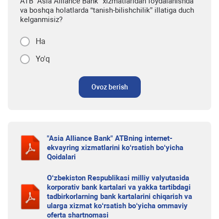
ATB "Asia Alliance Bank" xizmatlaridan foydalanishda
va boshqa holatlarda “tanish-bilishchilik” illatiga duch
kelganmisiz?
Ha
Yo'q
Ovoz berish
"Asia Alliance Bank" ATBning internet-
ekvayring xizmatlarini ko‘rsatish bo‘yicha
Qoidalari
O‘zbekiston Respublikasi milliy valyutasida
korporativ bank kartalari va yakka tartibdagi
tadbirkorlarning bank kartalarini chiqarish va
ularga xizmat ko‘rsatish bo‘yicha ommaviy
oferta shartnomasi