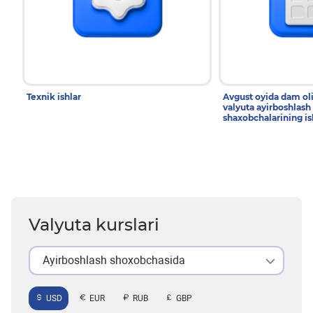
Texnik ishlar
Avgust oyida dam ol
valyuta ayirboshlash
shaxobchalarining is
Valyuta kurslari
Ayirboshlash shoxobchasida
USD
EUR
RUB
GBP