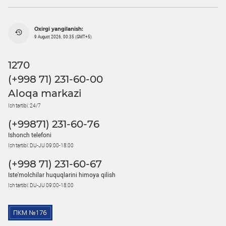
Oxirgi yangilanish:
9 August 2026, 00:35 (GMT+5)
1270
(+998 71) 231-60-00
Aloqa markazi
Ish tartibi: 24/7
(+99871) 231-60-76
Ishonch telefoni
Ish tartibi: DU-JU 09:00-18:00
(+998 71) 231-60-67
Iste'molchilar huquqlarini himoya qilish
Ish tartibi: DU-JU 09:00-18:00