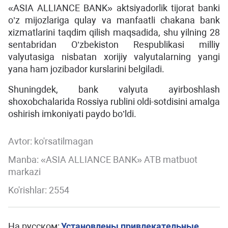
«ASIA ALLIANCE BANK» aktsiyadorlik tijorat banki
o’z mijozlariga qulay va manfaatli chakana bank
xizmatlarini taqdim qilish maqsadida, shu yilning 28
sentabridan O’zbekiston Respublikasi milliy
valyutasiga nisbatan xorijiy valyutalarning yangi
yana ham jozibador kurslarini belgiladi.
Shuningdek, bank valyuta ayirboshlash
shoxobchalarida Rossiya rublini oldi-sotdisini amalga
oshirish imkoniyati paydo bo’ldi.
Avtor:
ko'rsatilmagan
Manba: «ASIA ALLIANCE BANK» ATB matbuot
markazi
Ko'rishlar: 2554
На русском:
Установлены привлекательные