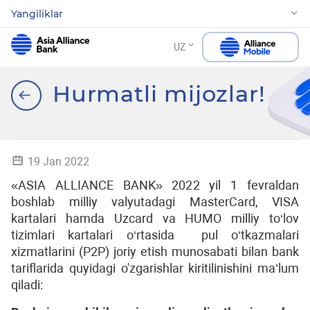
Yangiliklar
UZ
Hurmatli mijozlar!
19 Jan 2022
«ASIA ALLIANCE BANK» 2022 yil 1 fevraldan
boshlab milliy valyutadagi MasterCard, VISA
kartalari hamda Uzcard va HUMO milliy to‘lov
tizimlari kartalari o‘rtasida pul o‘tkazmalari
xizmatlarini (P2P) joriy etish munosabati bilan bank
tariflarida quyidagi o'zgarishlar kiritilinishini ma’lum
qiladi: