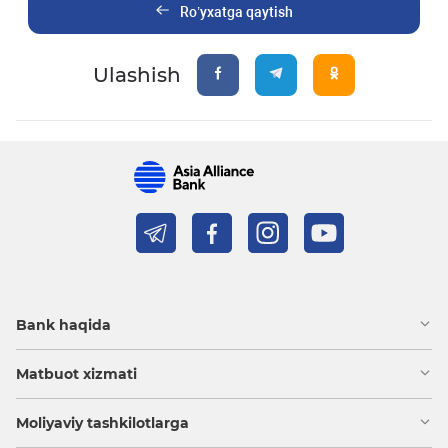
Ro’yxatga qaytish
Ulashish
Bank haqida
Matbuot xizmati
Moliyaviy tashkilotlarga