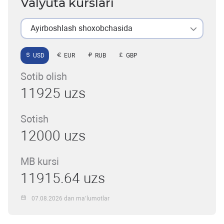
Valyuta kurslari
Ayirboshlash shoxobchasida
USD
EUR
RUB
GBP
Sotib olish
11925 uzs
Sotish
12000 uzs
MB kursi
11915.64 uzs
07.08.2026 dan ma’lumotlar