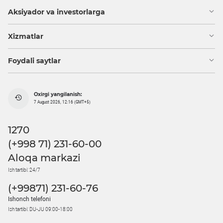
Aksiyador va investorlarga
Xizmatlar
Foydali saytlar
Oxirgi yangilanish:
7 August 2026, 12:16 (GMT+5)
1270
(+998 71) 231-60-00
Aloqa markazi
Ish tartibi: 24/7
(+99871) 231-60-76
Ishonch telefoni
Ish tartibi: DU-JU 09:00-18:00