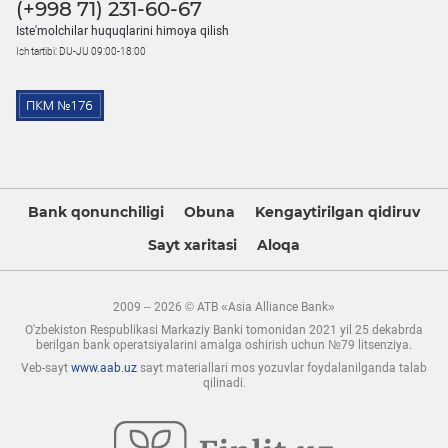
(+998 71) 231-60-67
Iste'molchilar huquqlarini himoya qilish
Ish tartibi: DU-JU 09:00-18:00
Bank qonunchiligi
Obuna
Kengaytirilgan qidiruv
Sayt xaritasi
Aloqa
2009 – 2026 © ATB «Asia Alliance Bank»
O'zbekiston Respublikasi Markaziy Banki tomonidan 2021 yil 25 dekabrda
berilgan bank operatsiyalarini amalga oshirish uchun №79 litsenziya.
Veb-sayt
www.aab.uz
sayt materiallari mos yozuvlar foydalanilganda talab
qilinadi.