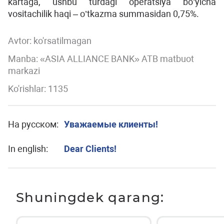
kartaga, ushbu turdagi operatsiya bo’yicha
vositachilik haqi – o’tkazma summasidan 0,75%.
Avtor:
ko'rsatilmagan
Manba: «ASIA ALLIANCE BANK» ATB matbuot
markazi
Ko'rishlar: 1135
На русском:
Уважаемые клиенты!
In english:
Dear Clients!
Shuningdek qarang: