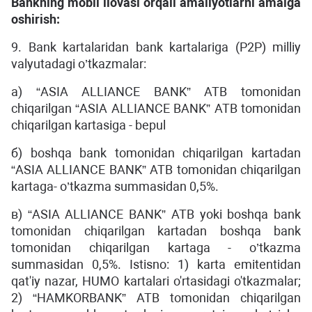
Bankning mobil ilovasi orqali amaliyotlarni amalga
oshirish:
9. Bank kartalaridan bank kartalariga (P2P) milliy
valyutadagi o’tkazmalar:
а) “ASIA ALLIANCE BANK” ATB tomonidan
chiqarilgan “ASIA ALLIANCE BANK” ATB tomonidan
chiqarilgan kartasiga - bepul
б) boshqa bank tomonidan chiqarilgan kartadan
“ASIA ALLIANCE BANK” ATB tomonidan chiqarilgan
kartaga- o’tkazma summasidan 0,5%.
в) “ASIA ALLIANCE BANK” ATB yoki boshqa bank
tomonidan chiqarilgan kartadan boshqa bank
tomonidan chiqarilgan kartaga - o’tkazma
summasidan 0,5%. Istisno: 1) karta emitentidan
qat'iy nazar, HUMO kartalari o'rtasidagi o'tkazmalar;
2) “HAMKORBANK” ATB tomonidan chiqarilgan