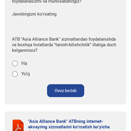
foydalanasizmi va munosabatingiz?
Javobingizni ko'rsating
ATB "Asia Alliance Bank" xizmatlaridan foydalanishda
va boshqa holatlarda “tanish-bilishchilik” illatiga duch
kelganmisiz?
Ha
Yo'q
Ovoz berish
"Asia Alliance Bank" ATBning internet-
ekvayring xizmatlarini ko‘rsatish bo‘yicha