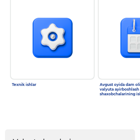
Texnik ishlar
Avgust oyida dam ol
valyuta ayirboshlash
shaxobchalarining is