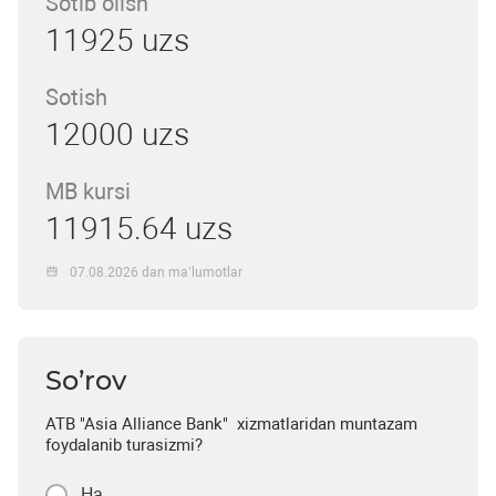
Sotib olish
11925 uzs
Sotish
12000 uzs
MB kursi
11915.64 uzs
07.08.2026 dan ma’lumotlar
So’rov
ATB "Asia Alliance Bank" xizmatlaridan muntazam
foydalanib turasizmi?
Ha