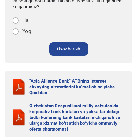
va boshqa holatlarda “tanish-bilishchilik” illatiga duch
kelganmisiz?
Ha
Yo'q
Ovoz berish
"Asia Alliance Bank" ATBning internet-
ekvayring xizmatlarini ko‘rsatish bo‘yicha
Qoidalari
O‘zbekiston Respublikasi milliy valyutasida
korporativ bank kartalari va yakka tartibdagi
tadbirkorlarning bank kartalarini chiqarish va
ularga xizmat ko‘rsatish bo‘yicha ommaviy
oferta shartnomasi