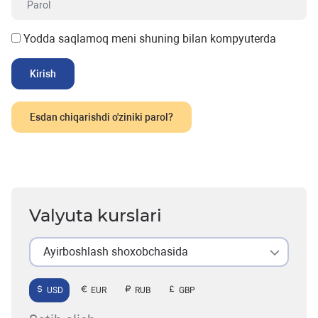
Yodda saqlamoq meni shuning bilan kompyuterda
Esdan chiqarishdi o'ziniki parol?
Valyuta kurslari
Ayirboshlash shoxobchasida
USD
EUR
RUB
GBP