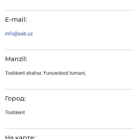
E-mail:
info@aab.uz
Manzil:
Toshkent shahar, Yunusobod tumani,
Город:
Toshkent
На карте: