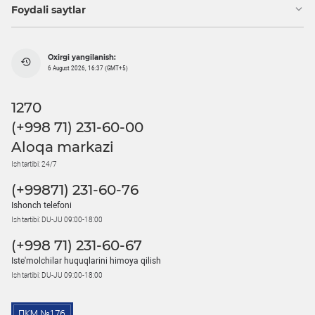
Foydali saytlar
Oxirgi yangilanish:
6 August 2026, 16:37 (GMT+5)
1270
(+998 71) 231-60-00
Aloqa markazi
Ish tartibi: 24/7
(+99871) 231-60-76
Ishonch telefoni
Ish tartibi: DU-JU 09:00-18:00
(+998 71) 231-60-67
Iste'molchilar huquqlarini himoya qilish
Ish tartibi: DU-JU 09:00-18:00