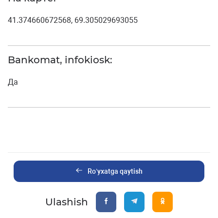
41.374660672568, 69.305029693055
Bankomat, infokiosk:
Да
Ro’yxatga qaytish
Ulashish