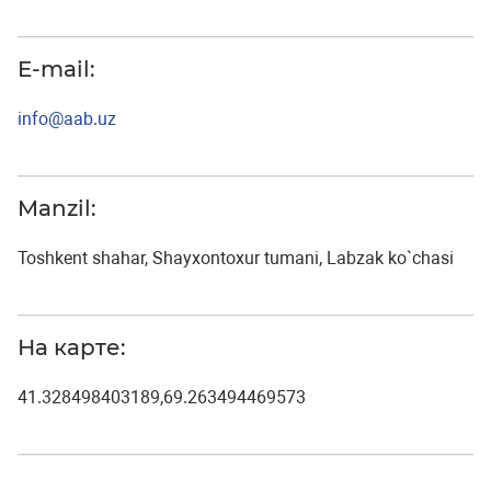
E-mail:
info@aab.uz
Manzil:
Toshkent shahar, Shayxontoxur tumani, Labzak ko`chasi
На карте:
41.328498403189,69.263494469573