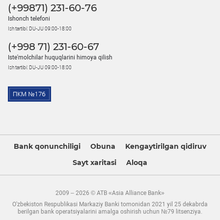
(+99871) 231-60-76
Ishonch telefoni
Ish tartibi: DU-JU 09:00-18:00
(+998 71) 231-60-67
Iste'molchilar huquqlarini himoya qilish
Ish tartibi: DU-JU 09:00-18:00
Bank qonunchiligi
Obuna
Kengaytirilgan qidiruv
Sayt xaritasi
Aloqa
2009 – 2026 © ATB «Asia Alliance Bank»
O'zbekiston Respublikasi Markaziy Banki tomonidan 2021 yil 25 dekabrda
berilgan bank operatsiyalarini amalga oshirish uchun №79 litsenziya.