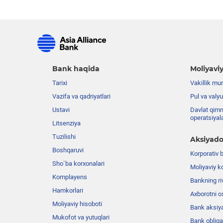
Bank haqida
Moliyaviy
Tarixi
Vakillik mu
Vazifa va qadriyatlari
Pul va valyu
Ustavi
Davlat qimm
operatsiyal
Litsenziya
Tuzilishi
Aksiyado
Boshqaruvi
Korporativ 
Sho`ba korxonalari
Moliyaviy k
Komplayens
Bankning riv
Hamkorlari
Axborotni o
Moliyaviy hisoboti
Bank aksiya
Mukofot va yutuqlari
Bank obligat