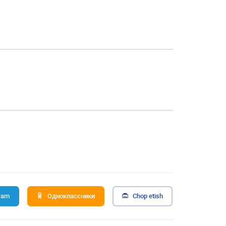
ram
Одноклассники
Chop etish