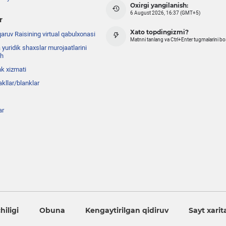
Oxirgi yangilanish:
6 August 2026, 16:37 (GMT+5)
r
Xato topdingizmi?
ruv Raisining virtual qabulxonasi
Matnni tanlang va Ctrl+Enter tugmalarini b
 yuridik shaxslar murojaatlarini
sh
nk xizmati
akllar/blanklar
ar
iligi
Obuna
Kengaytirilgan qidiruv
Sayt xarit