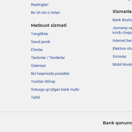
Reytinglari
Xizmatla
Bo`sh ish o`rinlari
Bank Boshqa
Matbuot xizmati
Jismoniy va
ko'rib chiqi
Yangiliklar
Internet ba
Savol-javob
Elektron sh
E'lonlar
So'rovlar
Tanlovlar / Tenderlar
Mobil iloval
Galereya
Biz haqimizda yozadilar
Yoshlar ittifoqi
Sotuvga qo‘yilgan bank mulki
Tahlil
Bank qonunch