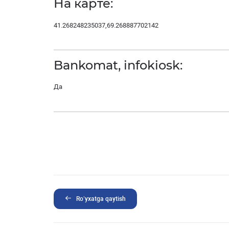
На карте:
41.268248235037,69.268887702142
Bankomat, infokiosk:
Да
Ro’yxatga qaytish