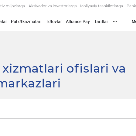
tiv mijozlarga
Aksiyador va investorlarga
Moliyaviy tashkilotlarga
Bank
alar
Pul o'tkazmalari
To'lovlar
Alliance Pay
Tariflar
Mu
•••
izmatlari ofislari va
markazlari