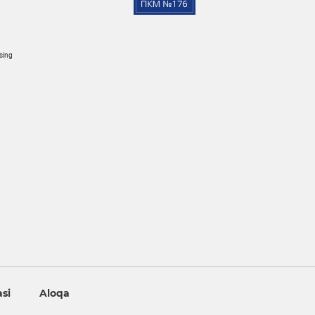
osing
asi
Aloqa