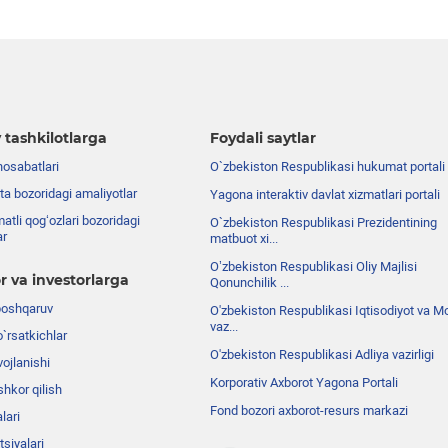
 tashkilotlarga
Foydali saytlar
nosabatlari
O`zbekiston Respublikasi hukumat portali
ta bozoridagi amaliyotlar
Yagona interaktiv davlat xizmatlari portali
atli qog‘ozlari bozoridagi
O`zbekiston Respublikasi Prezidentining
ar
matbuot xi...
Oʼzbekiston Respublikasi Oliy Majlisi
r va investorlarga
Qonunchilik ...
boshqaruv
O'zbekiston Respublikasi Iqtisodiyot va Mo
vaz...
o`rsatkichlar
O'zbekiston Respublikasi Adliya vazirligi
ojlanishi
Korporativ Axborot Yagona Portali
shkor qilish
Fond bozori axborot-resurs markazi
lari
siyalari