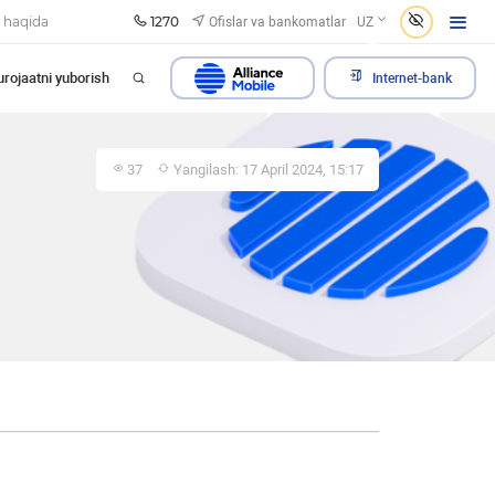
1270
Ofislar va bankomatlar
 haqida
UZ
rojaatni yuborish
Internet-bank
37
Yangilash: 17 April 2024, 15:17